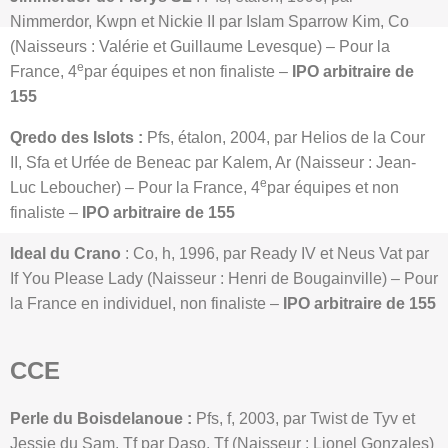
Nimmerdor, Kwpn et Nickie II par Islam Sparrow Kim, Co
(Naisseurs : Valérie et Guillaume Levesque) – Pour la
e
France, 4
par équipes et non finaliste –
IPO arbitraire de
155
Qredo des Islots :
Pfs, étalon, 2004, par Helios de la Cour
II, Sfa et Urfée de Beneac par Kalem, Ar (Naisseur : Jean-
e
Luc Leboucher) – Pour la France, 4
par équipes et non
finaliste –
IPO arbitraire de 155
Ideal du Crano
: Co, h, 1996, par Ready IV et Neus Vat par
If You Please Lady (Naisseur : Henri de Bougainville) – Pour
la France en individuel, non finaliste –
IPO arbitraire de 155
CCE
Perle du Boisdelanoue :
Pfs, f, 2003, par Twist de Tyv et
Jessie du Sam, Tf par Daso, Tf (Naisseur : Lionel Gonzales)