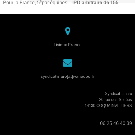
e
Pour la France, 5
par équipes –
IPD arbitraire de 155
Lisieux France
syndicatlinaro[at]wanadoo.fr
Syndicat Linaro
20 rue des Spirées
14130 COQUAINVILLIERS
06 25 46 40 39