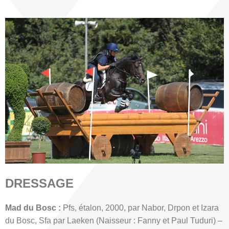
DRESSAGE
Mad du Bosc :
Pfs, étalon, 2000, par Nabor, Drpon et Izara
du Bosc, Sfa par Laeken (Naisseur : Fanny et Paul Tuduri) –