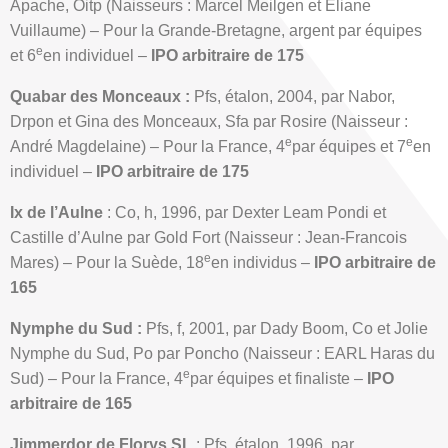
Apache, Oitp (Naisseurs : Marcel Meilgen et Eliane
Vuillaume) – Pour la Grande-Bretagne, argent par équipes
e
et 6
en individuel –
IPO arbitraire de 175
Quabar des Monceaux :
Pfs, étalon, 2004, par Nabor,
Drpon et Gina des Monceaux, Sfa par Rosire (Naisseur :
e
e
André Magdelaine) – Pour la France, 4
par équipes et 7
en
individuel –
IPO arbitraire de 175
Ix de l’Aulne
: Co, h, 1996, par Dexter Leam Pondi et
Castille d’Aulne par Gold Fort (Naisseur : Jean-Francois
e
Mares) – Pour la Suède, 18
en individus –
IPO arbitraire de
165
Nymphe du Sud :
Pfs, f, 2001, par Dady Boom, Co et Jolie
Nymphe du Sud, Po par Poncho (Naisseur : EARL Haras du
e
Sud) – Pour la France, 4
par équipes et finaliste –
IPO
arbitraire de 165
Jimmerdor de Florys SL
: Pfs, étalon, 1996, par