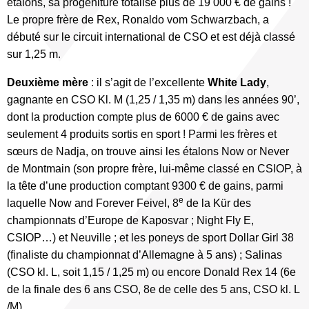
étalons, sa progéniture totalise plus de 19 000 € de gains !
Le propre frère de Rex, Ronaldo vom Schwarzbach, a
débuté sur le circuit international de CSO et est déjà classé
sur 1,25 m.
Deuxième mère
: il s’agit de l’excellente
White Lady
,
gagnante en CSO Kl. M (1,25 / 1,35 m) dans les années 90’,
dont la production compte plus de 6000 € de gains avec
seulement 4 produits sortis en sport ! Parmi les frères et
sœurs de Nadja, on trouve ainsi les étalons Now or Never
de Montmain (son propre frère, lui-même classé en CSIOP, à
la tête d’une production comptant 9300 € de gains, parmi
e
laquelle Now and Forever Feivel, 8
de la Kür des
championnats d’Europe de Kaposvar ; Night Fly E,
CSIOP…) et Neuville ; et les poneys de sport Dollar Girl 38
(finaliste du championnat d’Allemagne à 5 ans) ; Salinas
(CSO kl. L, soit 1,15 / 1,25 m) ou encore Donald Rex 14 (6e
de la finale des 6 ans CSO, 8e de celle des 5 ans, CSO kl. L
/M).