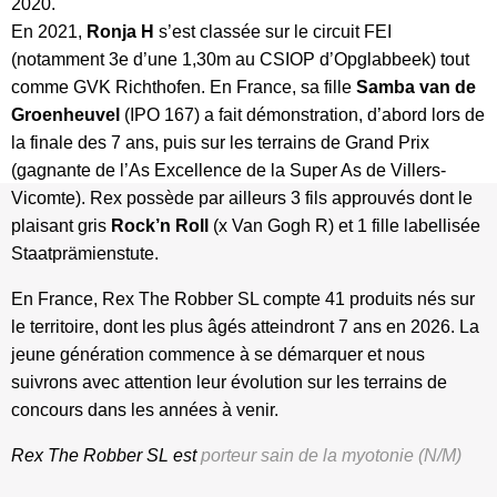
2020.
En 2021,
Ronja H
s’est classée sur le circuit FEI
(notamment 3e d’une 1,30m au CSIOP d’Opglabbeek) tout
comme GVK Richthofen. En France, sa fille
Samba van de
Groenheuvel
(IPO 167) a fait démonstration, d’abord lors de
la finale des 7 ans, puis sur les terrains de Grand Prix
(gagnante de l’As Excellence de la Super As de Villers-
Vicomte). Rex possède par ailleurs 3 fils approuvés dont le
plaisant gris
Rock’n Roll
(x Van Gogh R) et 1 fille labellisée
Staatprämienstute.
En France, Rex The Robber SL compte 41 produits nés sur
le territoire, dont les plus âgés atteindront 7 ans en 2026. La
jeune génération commence à se démarquer et nous
suivrons avec attention leur évolution sur les terrains de
concours dans les années à venir.
Rex The Robber SL est
porteur sain de la myotonie (N/M)